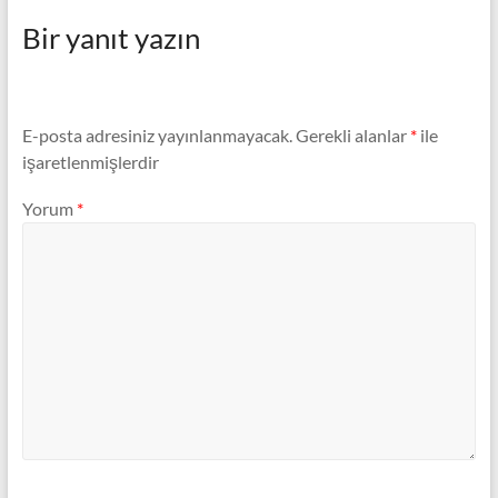
Bir yanıt yazın
E-posta adresiniz yayınlanmayacak.
Gerekli alanlar
*
ile
işaretlenmişlerdir
Yorum
*