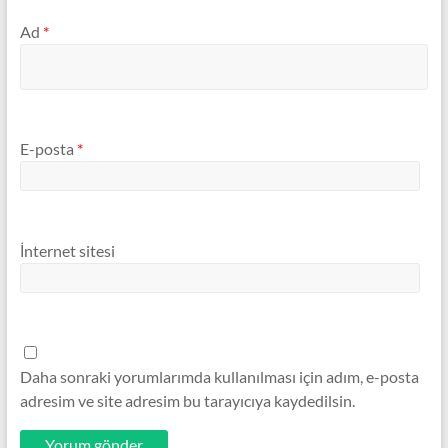
Ad
*
E-posta
*
İnternet sitesi
Daha sonraki yorumlarımda kullanılması için adım, e-posta
adresim ve site adresim bu tarayıcıya kaydedilsin.