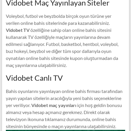
Vidobet Maç Yayınlayan Siteler
Voleybol, futbol ve beyzbolda birçok oyun türüne yer
verilen online bahis sitelerinde para kazanabilirsiniz.
Vidobet TV
özelliğine sahip olan online bahis sitesini
kullanarak TV özelliğiyle maçların yayınlarına devam
edilmesi sağlanıyor. Futbol, basketbol, hentbol, voleybol,
buz hokeyi, beyzbol ve diğer tüm spor dallarıyla oyun
oynatılan online bahis sitesinde kupon oluşturmadan da
maç yayınlarına ulaşabilirsiniz.
Vidobet Canlı TV
Bahis oyunlarını yayınlayan online bahis firması tarafından
yayın yapılan sitelerin aracılığıyla yeni bahis seçeneklerine
yer veriliyor.
Vidobet maç yayınları
için hoş geldin bonusu
almanız veya hesap açmanız gerekmez. Direkt olarak
televizyon ikonuna tıklamanız durumunda, online bahis
sitesinin bünyesinde o maçın yayınlarına ulaşabilirsiniz.