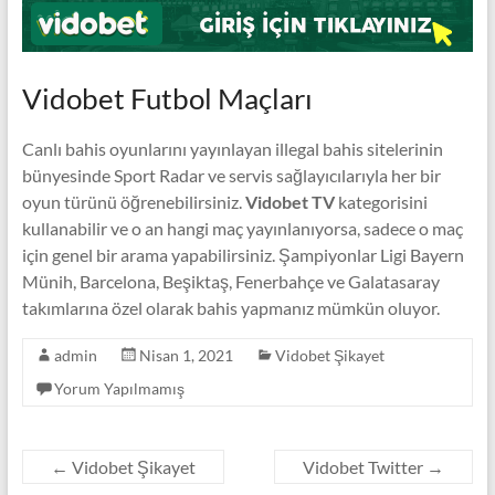
Vidobet Futbol Maçları
Canlı bahis oyunlarını yayınlayan illegal bahis sitelerinin
bünyesinde Sport Radar ve servis sağlayıcılarıyla her bir
oyun türünü öğrenebilirsiniz.
Vidobet TV
kategorisini
kullanabilir ve o an hangi maç yayınlanıyorsa, sadece o maç
için genel bir arama yapabilirsiniz. Şampiyonlar Ligi Bayern
Münih, Barcelona, Beşiktaş, Fenerbahçe ve Galatasaray
takımlarına özel olarak bahis yapmanız mümkün oluyor.
admin
Nisan 1, 2021
Vidobet Şikayet
Yorum Yapılmamış
←
Vidobet Şikayet
Vidobet Twitter
→