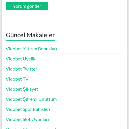
Güncel Makaleler
Vidobet Yatırım Bonusları
Vidobet Üyelik
Vidobet Twitter
Vidobet TV
Vidobet Şikayet
Vidobet Şifremi Unuttum
Vidobet Spor Bahisleri
Vidobet Slot Oyunları