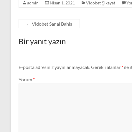
admin
Nisan 1, 2021
Vidobet Şikayet
Yo
←
Vidobet Sanal Bahis
Bir yanıt yazın
E-posta adresiniz yayınlanmayacak.
Gerekli alanlar
*
ile 
Yorum
*