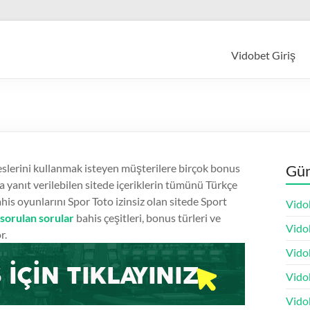
Vidobet Giriş
reslerini kullanmak isteyen müşterilere birçok bonus
Gün
ıca yanıt verilebilen sitede içeriklerin tümünü Türkçe
ahis oyunlarını Spor Toto izinsiz olan sitede Sport
Vido
 sorulan sorular
bahis çeşitleri, bonus türleri ve
Vido
r.
Vido
Vido
Vido